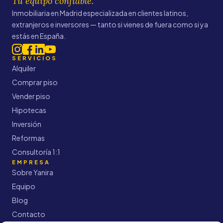
Tu equipo confiable.
Inmobiliaria en Madrid especializada en clientes latinos,
extranjeros e inversores — tanto si vienes de fuera como si ya
estás en España.
SERVICIOS
Alquiler
Comprar piso
Vender piso
Hipotecas
Inversión
Reformas
Consultoría 1:1
EMPRESA
Sobre Yanira
Equipo
Blog
Contacto