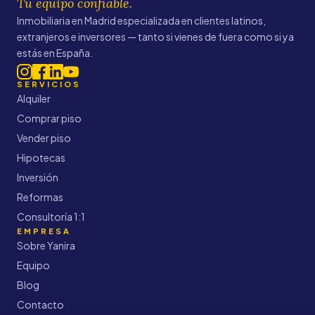
Tu equipo confiable.
Inmobiliaria en Madrid especializada en clientes latinos,
extranjeros e inversores — tanto si vienes de fuera como si ya
estás en España.
SERVICIOS
Alquiler
Comprar piso
Vender piso
Hipotecas
Inversión
Reformas
Consultoría 1:1
EMPRESA
Sobre Yanira
Equipo
Blog
Contacto