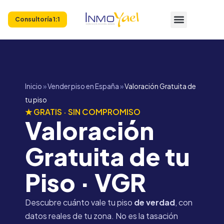
Consultoría 1:1
Inicio
»
Vender piso en España
»
Valoración Gratuita de
tu piso
★ GRATIS · SIN COMPROMISO
Valoración
Gratuita de tu
Piso · VGR
Descubre cuánto vale tu piso
de verdad
, con
datos reales de tu zona. No es la tasación