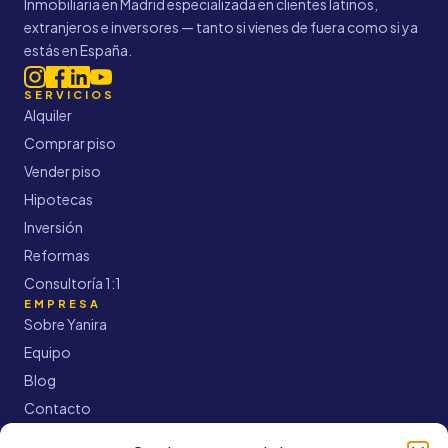
Inmobiliaria en Madrid especializada en clientes latinos,
extranjeros e inversores — tanto si vienes de fuera como si ya
estás en España.
SERVICIOS
Alquiler
Comprar piso
Vender piso
Hipotecas
Inversión
Reformas
Consultoría 1:1
EMPRESA
Sobre Yanira
Equipo
Blog
Contacto
CONTACTO