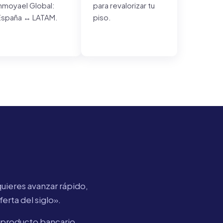
Inmoyael Global:
para revalorizar tu
España ↔ LATAM.
piso.
quieres avanzar rápido,
erta del siglo».
 producto bancario,