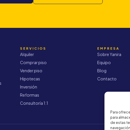
SERVICIOS
EMPRESA
Alquiler
Sobre Yanira
Comprar piso
Equipo
Vender piso
Blog
Hipotecas
Contacto
s
Inversión
Reformas
Consultoría 1:1
Para ofrece
para almace
de estas t
navegación 