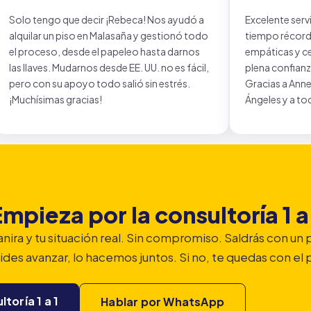
Solo tengo que decir ¡Rebeca! Nos ayudó a
Excelente ser
alquilar un piso en Malasaña y gestionó todo
tiempo récord.
el proceso, desde el papeleo hasta darnos
empáticas y ce
las llaves. Mudarnos desde EE. UU. no es fácil,
plena confia
pero con su apoyo todo salió sin estrés.
Gracias a Annet
¡Muchísimas gracias!
Ángeles y a to
mpieza por la consultoría 1 a
anira y tu situación real. Sin compromiso. Saldrás con un p
des avanzar, lo hacemos juntos. Si no, te quedas con el 
toría 1 a 1
Hablar por WhatsApp