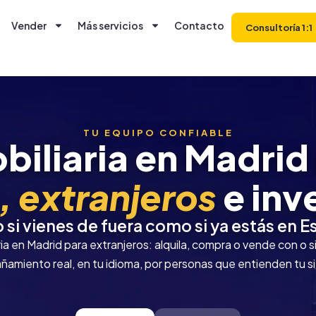
Vender
Más servicios
Contacto
Consultoría 1:1
TU EQUIPO CONFIABLE
biliaria en Madrid
, extranjeros
e inv
 si vienes de fuera como si ya estás en 
ia en Madrid para extranjeros: alquila, compra o vende con o 
amiento real, en tu idioma, por personas que entienden tu si