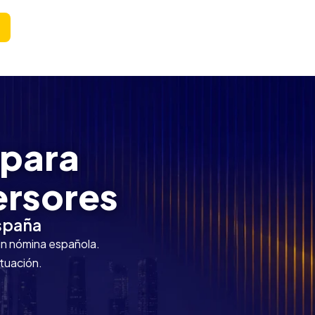
 para
ersores
España
sin nómina española.
tuación.