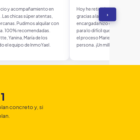
vicio y acompañamiento en
Hoy he retirado las llaves de m
›
 Las chicas súper atentas,
gracias a la ayuda de InmoYael.
rcanas. Pudimos alquilar con
encargada hizo que todo fuera 
nza. 100% recomendadas.
para lo difícil que está Madrid a
te, Yanina, María de los
el proceso Marie Lucena, una ma
do el equipo de InmoYael.
persona. ¡Un millón de gracias!
 1
lan concreto y, si
plan.