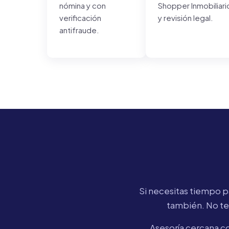
nómina y con
Shopper Inmobiliari
verificación
y revisión legal.
antifraude.
Si necesitas tiempo pa
también. No te 
Asesoría cercana c