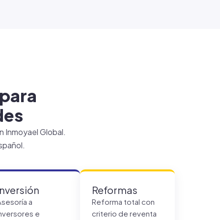
 para
des
n Inmoyael Global.
español.
Inversión
Reformas
Asesoría a
Reforma total con
inversores e
criterio de reventa