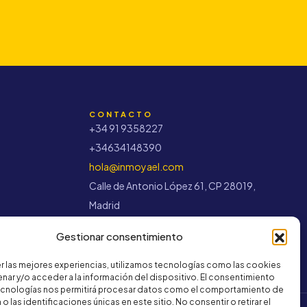
CONTACTO
+34 91 9358227
+34634148390
hola@inmoyael.com
Calle de Antonio López 61, CP 28019,
Madrid
Gestionar consentimiento
r las mejores experiencias, utilizamos tecnologías como las cookies
nar y/o acceder a la información del dispositivo. El consentimiento
ecnologías nos permitirá procesar datos como el comportamiento de
o las identificaciones únicas en este sitio. No consentir o retirar el