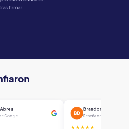
ras firmar.
nfiaron
 Abreu
Brandon De la rosa
BD
de Google
Reseña de Google
★★★★★