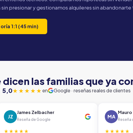
sin presionar y gestionamos alquileres sin abandonarte t
ría 1:1 (45 min)
 dicen las familias que ya co
5,0
★★★★★
en
Google · reseñas reales de clientes
James Zelbacher
Mauro
JZ
MA
Reseña de Google
Reseña 
★★★★★
★★★★★