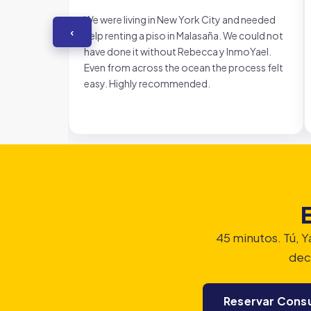
We were living in New York City and needed
‹
help renting a piso in Malasaña. We could not
have done it without Rebecca y InmoYael.
Even from across the ocean the process felt
easy. Highly recommended.
E
45 minutos. Tú, Y
deci
Reservar Consul