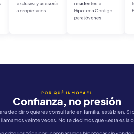
o
exclusiva y asesoría
residentes e
a propietarios.
Hipoteca Contigo
para jóvenes.
POR QUÉ INMOYAEL
Confianza, no presión
ra decidir o quieres consultarlo en familia, está bien. Si 
llamamos veinte veces. No te decimos que «esta es la of
on criterios técnicos: comparamos hipotecas sin vender