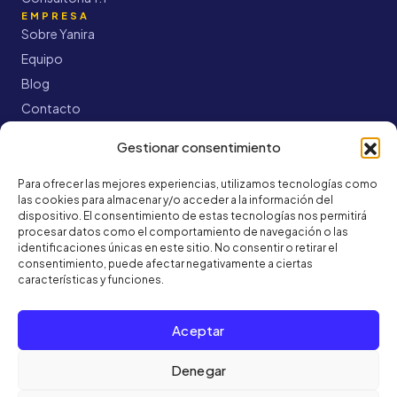
EMPRESA
Sobre Yanira
Equipo
Blog
Contacto
CONTACTO
+34 91 9358227
Gestionar consentimiento
+34634148390
Para ofrecer las mejores experiencias, utilizamos tecnologías como
hola@inmoyael.com
las cookies para almacenar y/o acceder a la información del
dispositivo. El consentimiento de estas tecnologías nos permitirá
Calle de Antonio López 61, CP 28019, Madrid
procesar datos como el comportamiento de navegación o las
identificaciones únicas en este sitio. No consentir o retirar el
consentimiento, puede afectar negativamente a ciertas
características y funciones.
Aceptar
Denegar