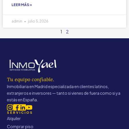
LEER MÁS »
admin
julio 5, 2026
1
2
Tu equipo confiable.
Inmobiliaria en Madrid especializada en clientes latinos,
extranjeros e inversores — tanto si vienes de fuera como si ya
estás en España.
SERVICIOS
Alquiler
Comprar piso