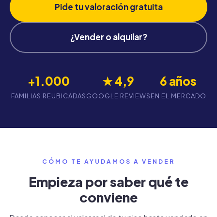
Pide tu valoración gratuita
¿Vender o alquilar?
+1.000
★ 4,9
6 años
FAMILIAS REUBICADAS
GOOGLE REVIEWS
EN EL MERCADO
CÓMO TE AYUDAMOS A VENDER
Empieza por saber qué te
conviene