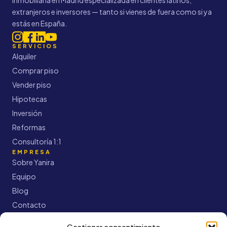
Inmobiliaria en Madrid especializada en clientes latinos,
extranjeros e inversores — tanto si vienes de fuera como si ya
estás en España.
SERVICIOS
Alquiler
Comprar piso
Vender piso
Hipotecas
Inversión
Reformas
Consultoría 1:1
EMPRESA
Sobre Yanira
Equipo
Blog
Contacto
CONTACTO
+34 91 9358227
Gestionar consentimiento