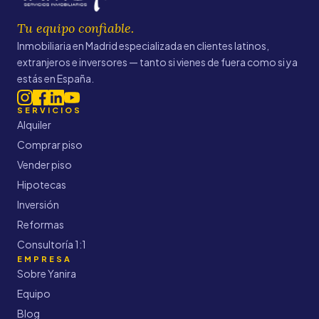
Tu equipo confiable.
Inmobiliaria en Madrid especializada en clientes latinos,
extranjeros e inversores — tanto si vienes de fuera como si ya
estás en España.
SERVICIOS
Alquiler
Comprar piso
Vender piso
Hipotecas
Inversión
Reformas
Consultoría 1:1
EMPRESA
Sobre Yanira
Equipo
Blog