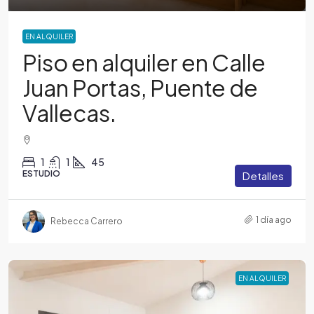
EN ALQUILER
Piso en alquiler en Calle
Juan Portas, Puente de
Vallecas.
1
1
45
ESTUDIO
Detalles
1 día ago
Rebecca Carrero
EN ALQUILER