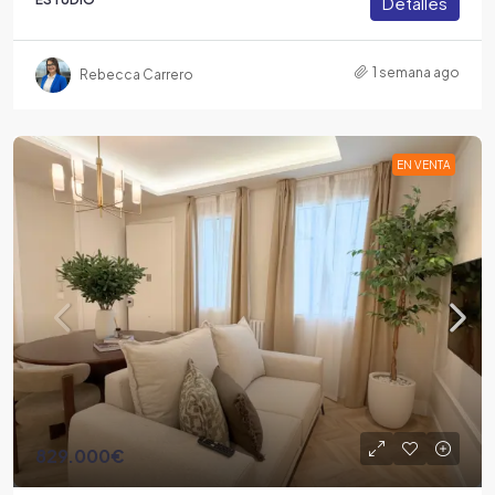
Detalles
1 semana ago
Rebecca Carrero
EN VENTA
829.000€