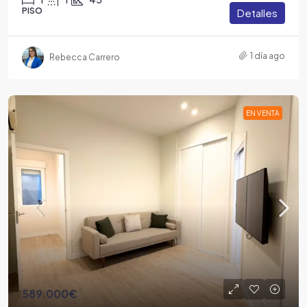
PISO
Detalles
1 día ago
Rebecca Carrero
EN VENTA
589.000€