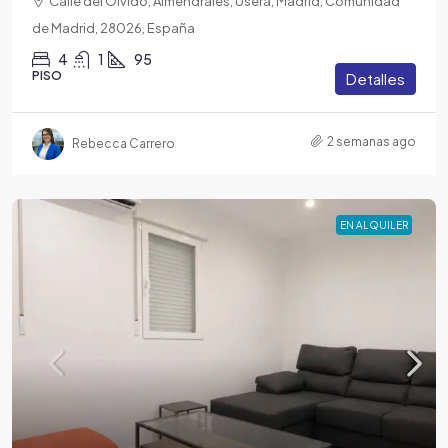
Calle del Olvido, Almendrales, Usera, Madrid, Comunidad
de Madrid, 28026, España
4
1
95
PISO
Detalles
2 semanas ago
Rebecca Carrero
EN ALQUILER