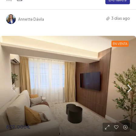
3 días ago
Annette Dávila
EN VENTA
839.000€