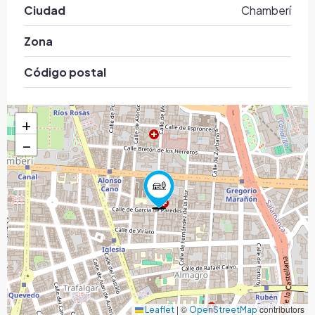
Ciudad
Chamberí
Zona
Código postal
+
−
|
©
contributors
Leaflet
OpenStreetMap