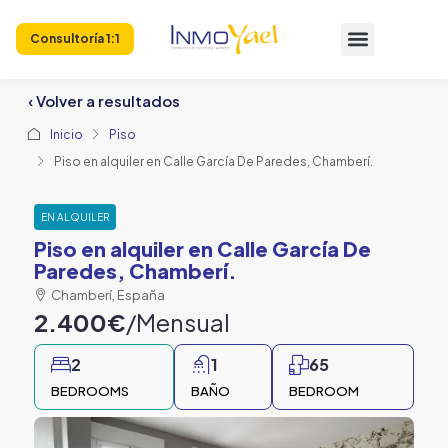
Consultoría 1:1
‹ Volver a resultados
Inicio
Piso
Piso en alquiler en Calle García De Paredes, Chamberí.
EN ALQUILER
Piso en alquiler en Calle García De
Paredes, Chamberí.
Chamberí, España
2.400€
/Mensual
2
1
65
BEDROOMS
BAÑO
BEDROOM