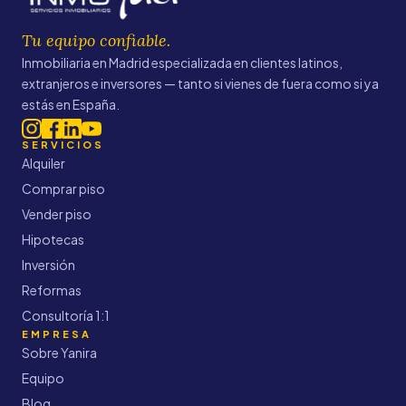
Tu equipo confiable.
Inmobiliaria en Madrid especializada en clientes latinos,
extranjeros e inversores — tanto si vienes de fuera como si ya
estás en España.
SERVICIOS
Alquiler
Comprar piso
Vender piso
Hipotecas
Inversión
Reformas
Consultoría 1:1
EMPRESA
Sobre Yanira
Equipo
Blog