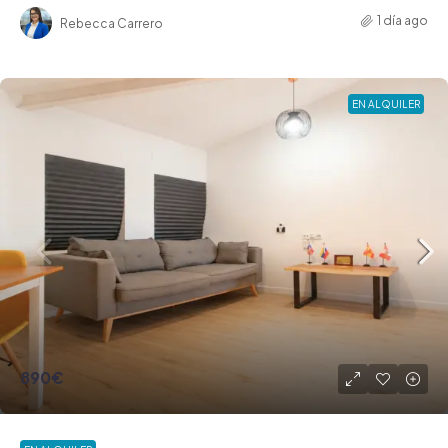
1 día ago
Rebecca Carrero
EN ALQUILER
890€