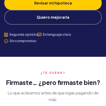
Revisar mi hipoteca
Quiero mejorarla
Segunda opinión
En lenguaje claro
Sin compromiso
¿TE SUENA?
Firmaste… ¿pero firmaste bien?
Lo que aclaramos antes de que sigas pagando de
más: